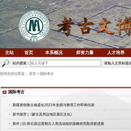
主站
首页
本系概况
师资力量
人才培养
站内搜索：
请输入文章标题
您现在的位置是：
首页
>
国际考古
国际考古
・
新疆唐朝墩古城遗址2021年发掘与整理工作即将结束
・
新书推荐 |《蒙古及周边地区鹿石文化》
・
新作 | 旧-新石器过渡期古人类流动组织策略研究取得新进展