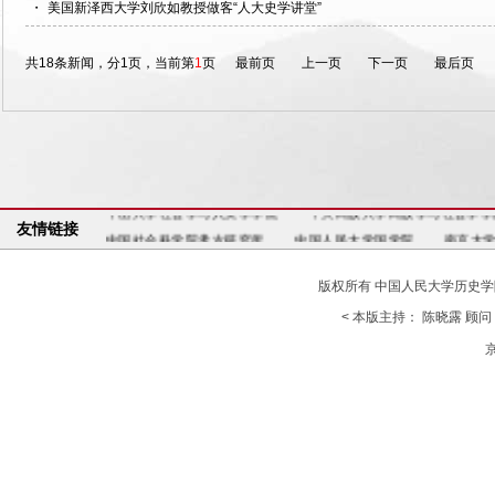
・
美国新泽西大学刘欣如教授做客“人大史学讲堂”
共18条新闻，分1页，当前第
1
页
最前页
上一页
下一页
最后页
中国社会科学院考古研究所
中国人民大学国学院
南京大
中国人民大学国学院
南京大学历史学系
四川大学历史文
中山大学社会学与人类学学院
中央民族大学民族学与社会学学
中国社会科学院考古研究所
中国人民大学国学院
南京大
友情链接
中国人民大学国学院
南京大学历史学系
四川大学历史文
版权所有 中国人民大学历史学院考古文博系 
< 本版主持： 陈晓露 顾问： 
京