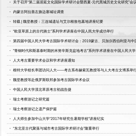
・
关于召开“第二届居延文化国际学术研讨会暨西夏-元代黑城历史文化研究”会
・
内蒙古阿拉善左旗边塞城址调查
・
转载 | 魏坚教授：三连城遗址与艾尔根敖包墓地讲座纪要
・
“欧亚草原上的古代骑士”系列学术讲座在中国人民大学成功举行
・
第四届中国人民大学考古国际学术研讨会：2019蒙古、贝加尔西伯利亚与中
・
"青铜时代和斯基泰时期的米努辛斯克盆地考古"系列学术讲座在中国人民大
・
人大考古重要学术会议和学术讲座通知
・
根特大学校长率团访问人大——考古系布赫索瓦教授等与人大考古文博系举
・
魏坚教授等赴俄罗斯联邦参加考古国际学术会议
・
中国人民大学漠北草原考古初战告捷
・
瑞士考察游记之研究篇
・
瑞士考察游记之遗产保护篇
・
人大师生参加中山大学“2017年研究生暑期学校”讲座纪实
・
“东北亚古代聚落与城市考古国际学术研讨会”隆重举行